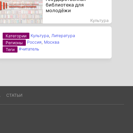
библиотека для
молодёжи
Культура
Культура
,
Литература
Категории
Россия
,
Москва
Регионы
#читатель
Теги
А
СТАТЬИ