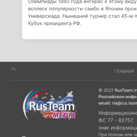
Олимпиады 1980 года интерес к этому виду
всплеск популярности самбо в Японии произ
Универсиада. Нынешний турнир стал 45-м 
Кубок президента РФ.
ГЛАВНАЯ
© 2021
RusTeam.m
Российское инфо
email:
ria@rus.tea
Информационное
ФС 77 - 82757,
знак информац
При полном или ч