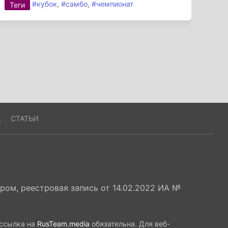
#кубок
,
#самбо
,
#чемпионат
Теги
А
СТАТЬИ
ом, реестровая запись от 14.02.2022 ИА №
 ссылка на
RusTeam.media
обязательна. Для веб-