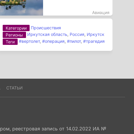
Авиация
Происшествия
Категории
Иркутская область
,
Россия
,
Иркутск
Регионы
#вертолет
,
#операция
,
#пилот
,
#трагедия
Теги
А
СТАТЬИ
ом, реестровая запись от 14.02.2022 ИА №