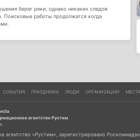
шения берег реки, однако никаких следов
о. Поисковые работы продолжатся когда
ами.
СОБЫТИЯ
ПРАЗДНИКИ
ЛЮДИ
ОРГАНИЗАЦИИ
МЕСТ
edia
рмационное агентство Рустим
m
.
 агентство «Рустим», зарегистрировано Роскомнадзор