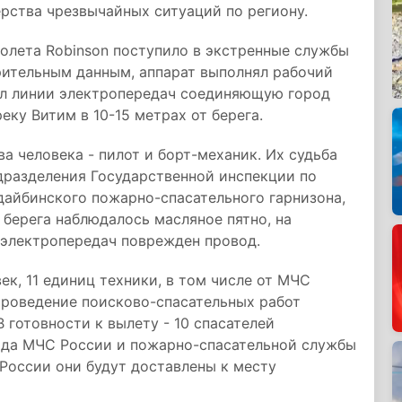
рства чрезвычайных ситуаций по региону.
олета Robinson поступило в экстренные службы
рительным данным, аппарат выполнял рабочий
ил линии электропередач соединяющую город
еку Витим в 10-15 метрах от берега.
а человека - пилот и борт-механик. Их судьба
одразделения Государственной инспекции по
дайбинского пожарно-спасательного гарнизона,
 берега наблюдалось масляное пятно, на
 электропередач поврежден провод.
к, 11 единиц техники, в том числе от МЧС
 Проведение поисково-спасательных работ
 готовности к вылету - 10 спасателей
яда МЧС России и пожарно-спасательной службы
России они будут доставлены к месту