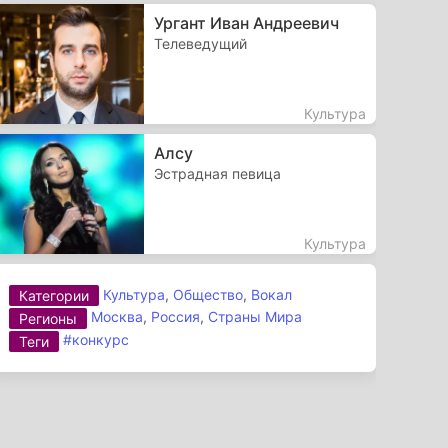
Ургант Иван Андреевич
Телеведущий
Культура
Алсу
Эстрадная певица
Культура
Культура
,
Общество
,
Вокал
Категории
Москва
,
Россия
,
Страны Мира
Регионы
#конкурс
Теги