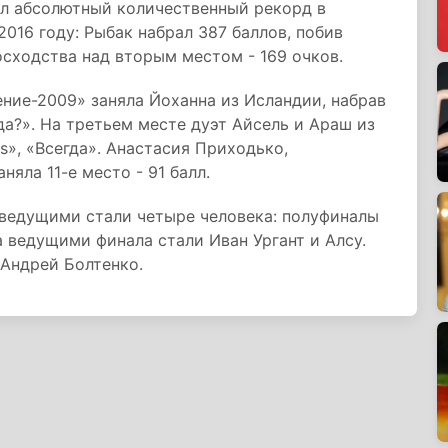
л абсолютный количественный рекорд в
016 году: Рыбак набрал 387 баллов, побив
осходства над вторым местом - 169 очков.
ние-2009» заняла Йоханна из Исландии, набрав
авда?». На третьем месте дуэт Айсель и Араш из
s», «Всегда». Анастасия Приходько,
яла 11-е место - 91 балл.
 ведущими стали четыре человека: полуфиналы
а ведущими финала стали Иван Ургант и Алсу.
Андрей Болтенко.