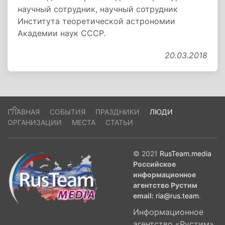
научный сотрудник, научный сотрудник
Института теоретической астрономии
Академии наук СССР.
20.03.2018
ГЛАВНАЯ
СОБЫТИЯ
ПРАЗДНИКИ
ЛЮДИ
ОРГАНИЗАЦИИ
МЕСТА
СТАТЬИ
© 2021
RusTeam.media
Российское
информационное
агентство Рустим
email:
ria@rus.team
.
Информационное
агентство «Рустим»,