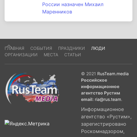
России назначен Михаил
Маренников
ГЛАВНАЯ
СОБЫТИЯ
ПРАЗДНИКИ
ЛЮДИ
ОРГАНИЗАЦИИ
МЕСТА
СТАТЬИ
© 2021
RusTeam.media
Российское
информационное
агентство Рустим
email:
ria@rus.team
.
Информационное
агентство «Рустим»,
зарегистрировано
Роскомнадзором,