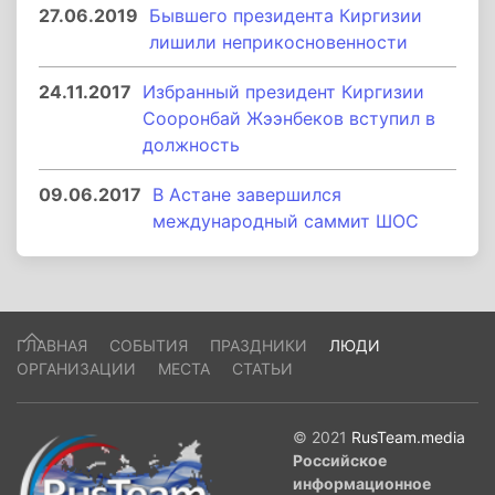
27.06.2019
Бывшего президента Киргизии
лишили неприкосновенности
24.11.2017
Избранный президент Киргизии
Сооронбай Жээнбеков вступил в
должность
09.06.2017
В Астане завершился
международный саммит ШОС
ГЛАВНАЯ
СОБЫТИЯ
ПРАЗДНИКИ
ЛЮДИ
ОРГАНИЗАЦИИ
МЕСТА
СТАТЬИ
© 2021
RusTeam.media
Российское
информационное