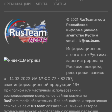
ОРГАНИЗАЦИИ
МЕСТА
СТАТЬИ
© 2021
RusTeam.media
Российское
информационное
агентство Рустим
email:
ria@rus.team
.
Информационное
агентство «Рустим»,
зарегистрировано
Роскомнадзором,
реестровая запись
от 14.02.2022 ИА № ФС 77 - 82757,
знак информационной продукции 16+
При полном или частичном использовании и
воспроизведении материалов сайтов ссылка на
RusTeam.media
обязательна. Для веб-сайтов интерактивная
ссылка на сайт
rus.team
обязательна. Мнение авторов
публикаций может не совпадать с позицией редакции