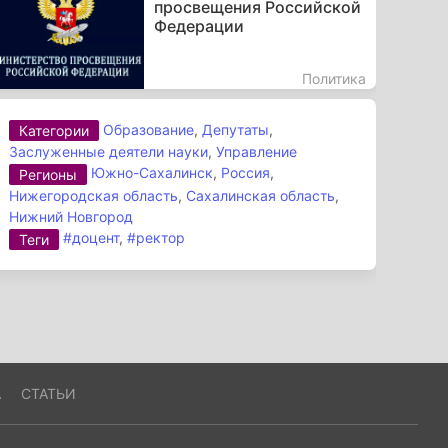
просвещения Российской
Федерации
Политика
Образование
,
Депутаты
,
Категории
Заслуженные деятели науки
,
Управление
Южно-Сахалинск
,
Россия
,
Регионы
Нижегородская область
,
Сахалинская область
,
Нижний Новгород
#доцент
,
#ректор
Теги
А
СТАТЬИ