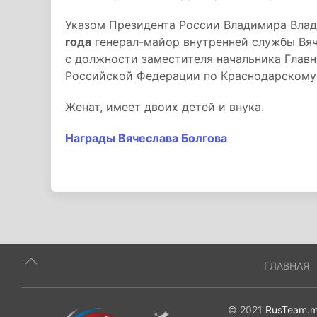
Указом Президента России Владимира Вла
года
генерал-майор внутренней службы Вяч
с должности заместителя начальника Глав
Российской Федерации по Краснодарскому 
Женат, имеет двоих детей и внука.
Награды Вячеслава Болгова
ГЛАВНАЯ
© 2021
RusTeam.m