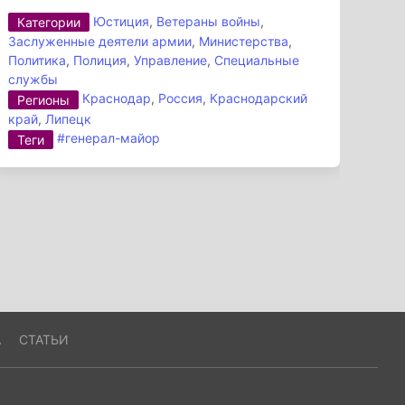
Юстиция
,
Ветераны войны
,
Категории
Заслуженные деятели армии
,
Министерства
,
Политика
,
Полиция
,
Управление
,
Специальные
службы
Краснодар
,
Россия
,
Краснодарский
Регионы
край
,
Липецк
#генерал-майор
Теги
А
СТАТЬИ