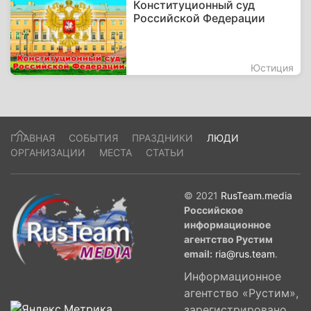
Конституционный суд
Российской Федерации
Юстиция
ГЛАВНАЯ
СОБЫТИЯ
ПРАЗДНИКИ
ЛЮДИ
ОРГАНИЗАЦИИ
МЕСТА
СТАТЬИ
© 2021
RusTeam.media
Российское
информационное
агентство Рустим
email:
ria@rus.team
.
Информационное
агентство «Рустим»,
зарегистрировано