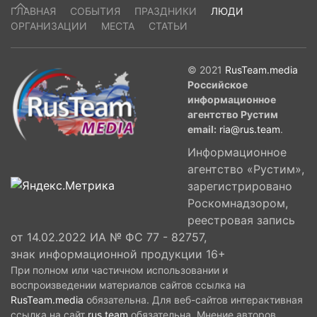
ГЛАВНАЯ
СОБЫТИЯ
ПРАЗДНИКИ
ЛЮДИ
ОРГАНИЗАЦИИ
МЕСТА
СТАТЬИ
© 2021
RusTeam.media
Российское
информационное
агентство Рустим
email:
ria@rus.team
.
Информационное
агентство «Рустим»,
зарегистрировано
Роскомнадзором,
реестровая запись
от 14.02.2022 ИА № ФС 77 - 82757,
знак информационной продукции 16+
При полном или частичном использовании и
воспроизведении материалов сайтов ссылка на
RusTeam.media
обязательна. Для веб-сайтов интерактивная
ссылка на сайт
rus.team
обязательна. Мнение авторов