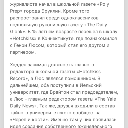
журналиста начал в школьной газете «Poly
Prep» города Бруклин. Кроме того
распространял среди одноклассников
подпольную рукописную газету «The Daily
Glonk». В 15 летнем возрасте перешел в школу
«Hotchkiss» в Коннектикуте, где познакомился
с Генри Люсом, который стал его другом и
партнером.
Хэдден занимал должность главного
редактора школьной газеты «Hotchkiss
Record», а Люс являлся помощником. В
дальнейшем, оба поступили в Йельский
университет, где Брайтон стал председателем,
а Люс - главным редактором газеты «The Yale
Daily News». Так же, друзья входили в состав
тайного университетского сообщества
«Череп и кости». Именно там у них появилась
идея создания собственного еженедельного