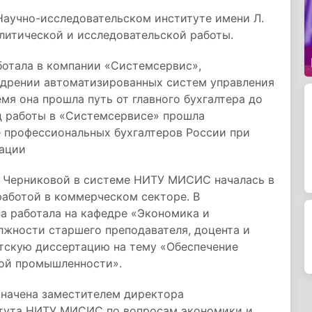
Научно-исследовательском институте имени Л.
алитической и исследовательской работы.
ботала в компании «Системсервис»,
едрении автоматизированных систем управления
мя она прошла путь от главного бухгалтера до
д работы в «Системсервисе» прошла
 профессиональных бухгалтеров России при
ации
ы Черниковой в системе НИТУ МИСИС началась в
работой в коммерческом секторе. В
а работала на кафедре «Экономика и
лжности старшего преподавателя, доцента и
атскую диссертацию на тему «Обеспечение
ной промышленности».
значена заместителем директора
итута НИТУ МИСИС по вопросам экономики и