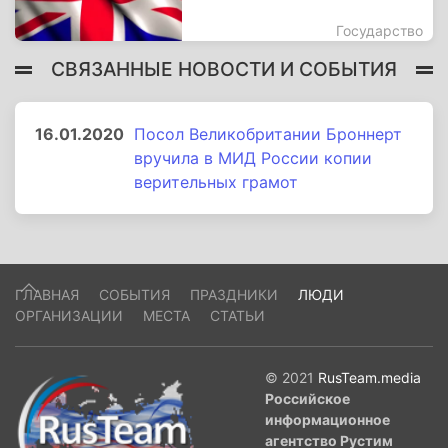
Государство
СВЯЗАННЫЕ НОВОСТИ И СОБЫТИЯ
16.01.2020
Посол Великобритании Броннерт
вручила в МИД России копии
верительных грамот
ГЛАВНАЯ
СОБЫТИЯ
ПРАЗДНИКИ
ЛЮДИ
ОРГАНИЗАЦИИ
МЕСТА
СТАТЬИ
© 2021
RusTeam.media
Российское
информационное
агентство Рустим