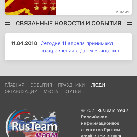
Армия
СВЯЗАННЫЕ НОВОСТИ И СОБЫТИЯ
11.04.2018
Сегодня 11 апреля принимают
поздравления с Днем Рождения
ГЛАВНАЯ
СОБЫТИЯ
ПРАЗДНИКИ
ЛЮДИ
ОРГАНИЗАЦИИ
МЕСТА
СТАТЬИ
© 2021
RusTeam.media
Российское
информационное
агентство Рустим
email:
ria@rus.team
.