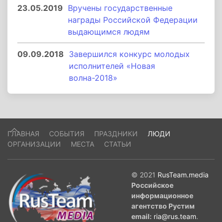
23.05.2019
Вручены государственные
награды Российской Федерации
выдающимся людям
09.09.2018
Завершился конкурс молодых
исполнителей «Новая
волна-2018»
ГЛАВНАЯ
СОБЫТИЯ
ПРАЗДНИКИ
ЛЮДИ
ОРГАНИЗАЦИИ
МЕСТА
СТАТЬИ
© 2021
RusTeam.media
Российское
информационное
агентство Рустим
email:
ria@rus.team
.