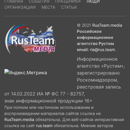
ГЛАВНАЯ
СОБЫТИЯ
ПРАЗДНИКИ
ЛЮДИ
ОРГАНИЗАЦИИ
МЕСТА
СТАТЬИ
© 2021
RusTeam.media
Российское
информационное
агентство Рустим
email:
ria@rus.team
.
Информационное
агентство «Рустим»,
зарегистрировано
Роскомнадзором,
реестровая запись
от 14.02.2022 ИА № ФС 77 - 82757,
знак информационной продукции 16+
При полном или частичном использовании и
воспроизведении материалов сайтов ссылка на
RusTeam.media
обязательна. Для веб-сайтов интерактивная
ссылка на сайт
rus.team
обязательна. Мнение авторов