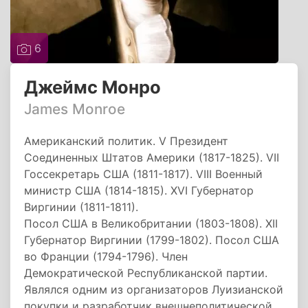
6
Джеймс Монро
James Monroe
Американский политик. V Президент
Соединенных Штатов Америки (1817-1825). VII
Госсекретарь США (1811-1817). VIII Военный
министр США (1814-1815). XVI Губернатор
Виргинии (1811-1811).
Посол США в Великобритании (1803-1808). XII
Губернатор Виргинии (1799-1802). Посол США
во Франции (1794-1796). Член
Демократической Республиканской партии.
Являлся одним из организаторов Луизианской
покупки и разработчик внешнеполитической