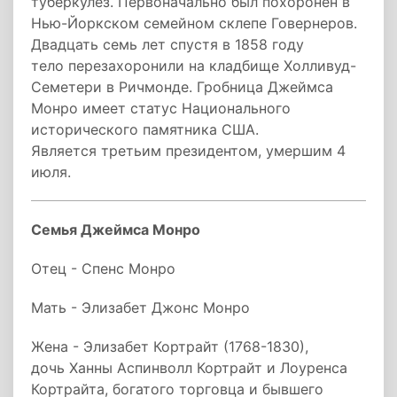
туберкулез. Первоначально был похоронен в
Нью-Йоркском семейном склепе Говернеров.
Двадцать семь лет спустя в 1858 году
тело перезахоронили на кладбище Холливуд-
Семетери в Ричмонде. Гробница Джеймса
Монро имеет статус Национального
исторического памятника США.
Является третьим президентом, умершим 4
июля.
Семья Джеймса Монро
Отец - Спенс Монро
Мать - Элизабет Джонс Монро
Жена - Элизабет Кортрайт (1768-1830),
дочь Ханны Аспинволл Кортрайт и Лоуренса
Кортрайта, богатого торговца и бывшего