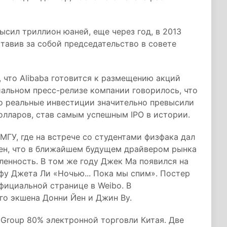
ысил триллион юаней, еще через год, в 2013
ставив за собой председательство в совете
, что Alibaba готовится к размещению акций
альном пресс-релизе компании говорилось, что
но реальные инвестиции значительно превысили
долларов, став самым успешным IPO в истории.
МГУ, где на встрече со студентами физфака дал
ден, что в ближайшем будущем драйвером рынка
ленность. В том же году Джек Ма появился на
-фу Джета Ли «Ночью... Пока мы спим». Постер
фициальной странице в Weibo. В
го экшена Донни Йен и Джин Ву.
 Group 80% электронной торговли Китая. Две