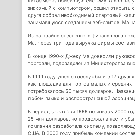
Китае через поисковую систему Yahoo! не у
знакомый с компьютером, решил открыть с
друга собрал необходимый стартовый капит
занимавшуюся созданием веб-сайтов, Ма н
Из-за крайне стесненного финансового пол
Ма. Через три года выручка фирмы состави
В конце 1990-х Джеку Ма доверили руков
торговли, подразделения Министерства вне
В 1999 году ушел с госслужбы и с 17 друзь
как площадка для торгов малых и средних
потребовалось 60 тысяч долларов. Названи
любом языке и распространенной ассоциац
В период с октября 1999 по январь 2000 г
25 млн долларов, но продолжала нести убыт
компания разработала систему, позволяющу
США. В 2002 году прибыль компании состав