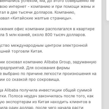
венчались успехом, Ма, до этого совершенно не
вою интернет - компанию и при помощи жены и
ал в две тысячи долларов. Компанию,
азвал «Китайские желтые страницы».
ожения офис компании располагался в квартире
ла 5 млн юаней, около 800 тысяч долларов.
одство международным центром электронной
шней торговли Китая.
ями основал компанию Alibaba Group, задуманную
 предприятий. Для основания фирмы
е выбрано по причине легкости произношения на
ии со сказкой про сокровища.
ода Alibaba получила инвестиции общей суммой
ки. Полоса неудач закончилась после того, как
ю экспортерам из Китая находить клиентов в
ила один доллар, после чего начала расти