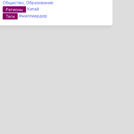
Общество
,
Образование
Китай
Регионы
#миллиардер
Теги