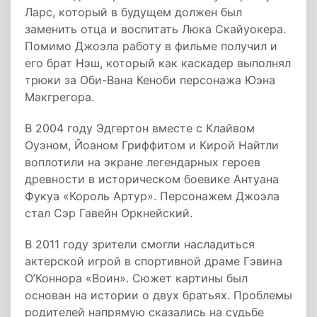
Ларс, который в будущем должен был
заменить отца и воспитать Люка Скайуокера.
Помимо Джоэла работу в фильме получил и
его брат Нэш, который как каскадер выполнял
трюки за Оби-Вана Кеноби персонажа Юэна
Макгрегора.
В 2004 году Эдгертон вместе с Клайвом
Оуэном, Йоаном Гриффитом и Кирой Найтли
воплотили на экране легендарных героев
древности в историческом боевике Антуана
Фукуа «Король Артур». Персонажем Джоэла
стал Сэр Гавейн Оркнейский.
В 2011 году зрители смогли насладиться
актерской игрой в спортивной драме Гэвина
О’Коннора «Воин». Сюжет картины был
основан на истории о двух братьях. Проблемы
родителей напрямую сказались на судьбе