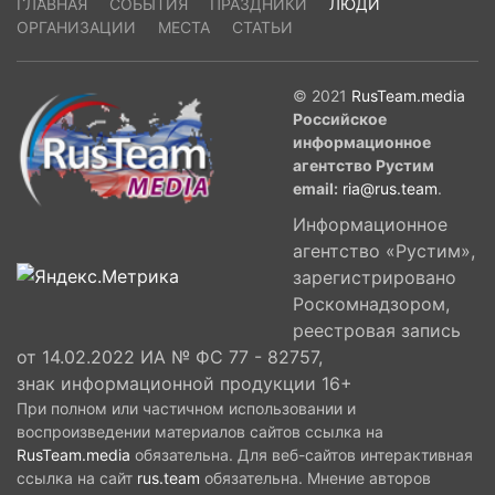
ГЛАВНАЯ
СОБЫТИЯ
ПРАЗДНИКИ
ЛЮДИ
ОРГАНИЗАЦИИ
МЕСТА
СТАТЬИ
© 2021
RusTeam.media
Российское
информационное
агентство Рустим
email:
ria@rus.team
.
Информационное
агентство «Рустим»,
зарегистрировано
Роскомнадзором,
реестровая запись
от 14.02.2022 ИА № ФС 77 - 82757,
знак информационной продукции 16+
При полном или частичном использовании и
воспроизведении материалов сайтов ссылка на
RusTeam.media
обязательна. Для веб-сайтов интерактивная
ссылка на сайт
rus.team
обязательна. Мнение авторов