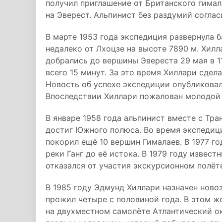
получил приглашение от Британского гимал
на Эверест. Альпинист без раздумий соглас
В марте 1953 года экспедиция развернула б
недалеко от Лхоцзе на высоте 7890 м. Хилл
добрались до вершины Эвереста 29 мая в 1
всего 15 минут. За это время Хиллари сдел
Новость об успехе экспедиции опубликовали
Впоследствии Хиллари пожалован молодой 
В январе 1958 года альпинист вместе с Тр
достиг Южного полюса. Во время экспедиций
покорил ещё 10 вершин Гималаев. В 1977 го
реки Ганг до её истока. В 1979 году извес
отказался от участия экскурсионном полёте 
В 1985 году Эдмунд Хиллари назначен ново
прожил четыре с половиной года. В этом ж
на двухместном самолёте Атлантический ок