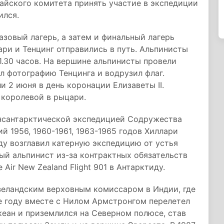
айского комитета принять участие в экспедиции
ился.
азовый лагерь, а затем и финальный лагерь
ари и Тенцинг отправились в путь. Альпинисты
1.30 часов. На вершине альпинисты провели
ал фотографию Тенцинга и водрузил флаг.
 2 июня в день коронации Елизаветы II.
королевой в рыцари.
ансантарктической экспедицией Содружества
 1956, 1960-1961, 1963-1965 годов Хиллари
ду возглавил катерную экспедицию от устья
тный альпинист из-за контрактных обязательств
Air New Zealand Flight 901 в Антарктиду.
зеландским верховным комиссаром в Индии, где
е году вместе с Нилом Армстронгом перелетел
еан и приземлился на Северном полюсе, став