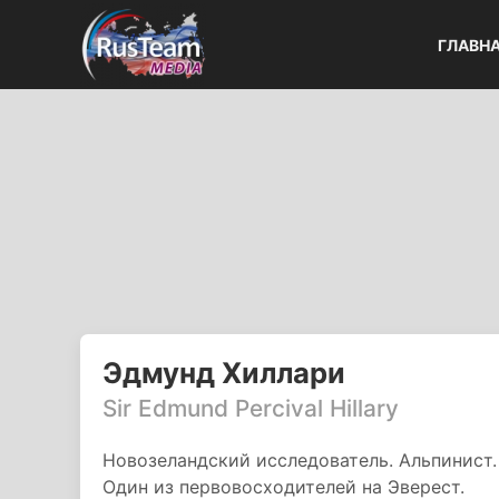
ГЛАВН
Эдмунд Хиллари
Sir Edmund Percival Hillary
Новозеландский исследователь. Альпинист.
Один из первовосходителей на Эверест.