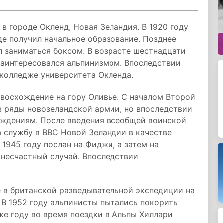
в городе Окленд, Новая Зеландия. В 1920 году
где получил начальное образование. Позднее
л заниматься боксом. В возрасте шестнадцати
 заинтересовался альпинизмом. Впоследствии
 колледже университета Окленда.
 восхождение на гору Оливье. С началом Второй
в ряды новозеландской армии, но впоследствии
беждениям. После введения всеобщей воинской
а службу в ВВС Новой Зеландии в качестве
1945 году послан на Фиджи, а затем на
 несчастный случай. Впоследствии
е в британской разведывательной экспедиции на
 В 1952 году альпинисты пытались покорить
 же году во время поездки в Альпы Хиллари