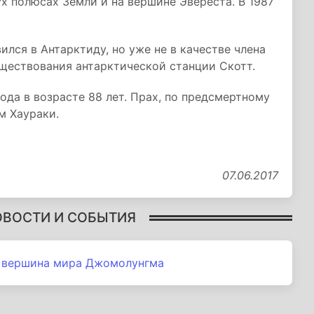
х полюсах Земли и на вершине Эвереста. В 1987
лся в Антарктиду, но уже не в качестве члена
уществования антарктической станции Скотт.
ода в возрасте 88 лет. Прах, по предсмертному
м Хаураки.
07.06.2017
ОВОСТИ И СОБЫТИЯ
 вершина мира Джомолунгма