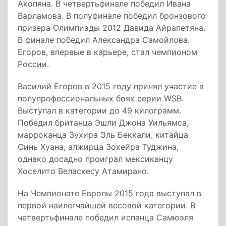
Акопяна. В четвертьфинале победил Ивана
Варламова. В полуфинале победил бронзового
призера Олимпиады 2012 Давида Айрапетяна.
В финале победил Александра Самойлова.
Егоров, впервые в карьере, стал чемпионом
России.
Василий Егоров в 2015 году принял участие в
полупрофессиональных боях серии WSB.
Выступал в категории до 49 килограмм.
Победил британца Эшли Джона Уильямса,
марроканца Зухира Эль Беккали, китайца
Синь Хуана, алжирца Зохейра Туджина,
однако досадно проиграл мексиканцу
Хоселито Веласкесу Атамирано.
На Чемпионате Европы 2015 года выступал в
первой наилегчайшей весовой категории. В
четвертьфинале победил испанца Самюэля