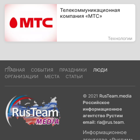
Телекоммуникационная
компания «МТС»
Технологии
ГЛАВНАЯ
СОБЫТИЯ
ПРАЗДНИКИ
ЛЮДИ
ОРГАНИЗАЦИИ
МЕСТА
СТАТЬИ
© 2021
RusTeam.media
Российское
информационное
агентство Рустим
email:
ria@rus.team
.
Информационное
агентство «Рустим»,