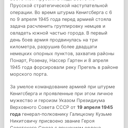
Прусской стратегической наступательной
операции. Во время штурма Кенигсберга с 6
по 9 апреля 1945 года перед армией стояла
задача расчленить группировку немцев и
овладеть южной частью города. В первый
день боев армия продвинулась на три
километра, разрушив более двадцати
немецких опорных пунктов, захватив районы
Понарт, Розенау, Нассер Гартен и 8 апреля
1945 года форсировали реку Прегель в районе
морского порта.
За умелое командование армией при штурме
Кенигсберга и проявленные при этом личное
мужество и героизм Указом Президиума
Верховного Совета СССР от
19 апреля 1945
года
генерал-полковнику Галицкому Кузьме
Никитовичу присвоено звание Героя
Советского Союза с вручением ордена