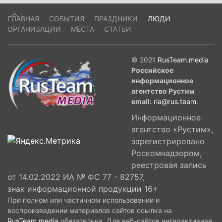
ГЛАВНАЯ
СОБЫТИЯ
ПРАЗДНИКИ
ЛЮДИ
ОРГАНИЗАЦИИ
МЕСТА
СТАТЬИ
© 2021
RusTeam.media
Российское
информационное
агентство Рустим
email:
ria@rus.team
.
Информационное
агентство «Рустим»,
зарегистрировано
Роскомнадзором,
реестровая запись
от 14.02.2022 ИА № ФС 77 - 82757,
знак информационной продукции 16+
При полном или частичном использовании и
воспроизведении материалов сайтов ссылка на
RusTeam.media
обязательна. Для веб-сайтов интерактивная