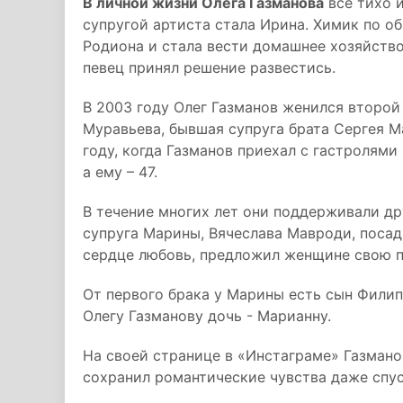
В личной жизни Олега Газманова
все тихо 
супругой артиста стала Ирина. Химик по о
Родиона и стала вести домашнее хозяйство
певец принял решение развестись.
В 2003 году Олег Газманов женился второй
Муравьева, бывшая супруга брата Сергея М
году, когда Газманов приехал с гастролями 
а ему – 47.
В течение многих лет они поддерживали др
супруга Марины, Вячеслава Мавроди, посад
сердце любовь, предложил женщине свою 
От первого брака у Марины есть сын Филипп
Олегу Газманову дочь - Марианну.
На своей странице в «Инстаграме» Газмано
сохранил романтические чувства даже с