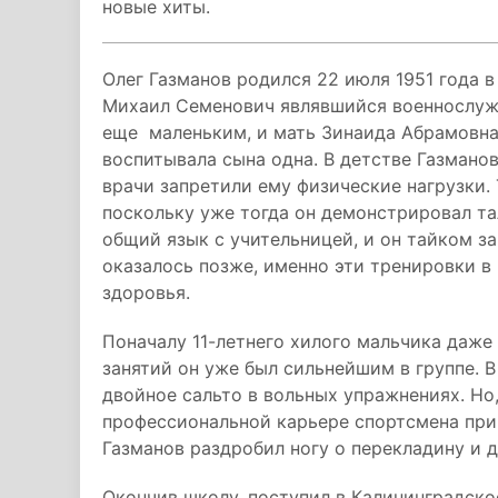
новые хиты.
Олег Газманов родился 22 июля 1951 года в
Михаил Семенович являвшийся военнослужа
еще маленьким, и мать Зинаида Абрамовна,
воспитывала сына одна. В детстве Газманов
врачи запретили ему физические нагрузки. 
поскольку уже тогда он демонстрировал тал
общий язык с учительницей, и он тайком з
оказалось позже, именно эти тренировки в
здоровья.
Поначалу 11-летнего хилого мальчика даже 
занятий он уже был сильнейшим в группе. В
двойное сальто в вольных упражнениях. Но,
профессиональной карьере спортсмена при
Газманов раздробил ногу о перекладину и д
Окончив школу, поступил в Калининградск