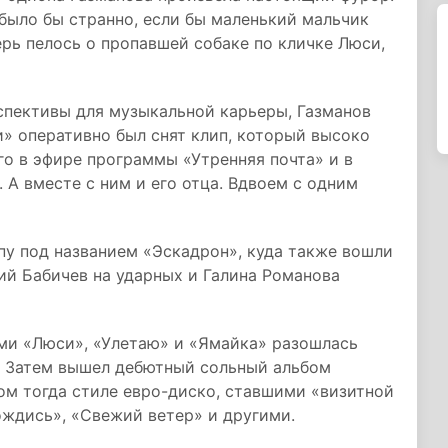
 было бы странно, если бы маленький мальчик
ерь пелось о пропавшей собаке по кличке Люси,
спективы для музыкальной карьеры, Газманов
и» оперативно был снят клип, который высоко
го в эфире программы «Утренняя почта» и в
А вместе с ним и его отца. Вдвоем с одним
ппу под названием «Эскадрон», куда также вошли
ий Бабичев на ударных и Галина Романова
ями «Люси», «Улетаю» и «Ямайка» разошлась
. Затем вышел дебютный сольный альбом
ом тогда стиле евро-диско, ставшими «визитной
ождись», «Свежий ветер» и другими.