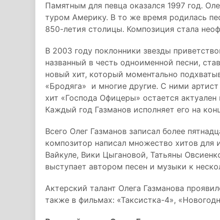
Памятным для певца оказался 1997 год. Ол
туром Америку. В то же время родилась пе
850-летия столицы. Композиция стала нео
В 2003 году поклонники звезды приветство
названный в честь одноименной песни, ста
новый хит, который моментально подхватыв
«Бродяга» и многие другие. С ними артист
хит «Господа Офицеры» остается актуален 
Каждый год Газманов исполняет его на конц
Всего Олег Газманов записал более пятнад
композитор написал множество хитов для 
Вайкуле, Вики Цыгановой, Татьяны Овсиенк
выступает автором песен и музыки к неск
Актерский талант Олега Газманова проявилс
также в фильмах: «Таксистка-4», «Новогод