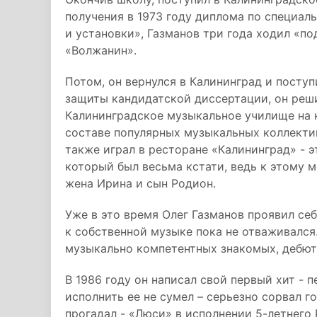
получения в 1973 году диплома по специа
и установки», Газманов три года ходил «п
«Волжанин».
Потом, он вернулся в Калининград и поступ
защиты кандидатской диссертации, он реши
Калининградское музыкальное училище на к
составе популярных музыкальных коллективо
также играл в ресторане «Калининград» - 
который был весьма кстати, ведь к этому 
жена Ирина и сын Родион.
Уже в это время Олег Газманов проявил се
к собственной музыке пока не отваживался.
музыкально компетентных знакомых, дебю
В 1986 году он написал свой первый хит - 
исполнить ее не сумел – серьезно сорвал г
прогадал - «Люси» в исполнении 5-летнего