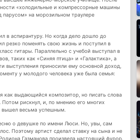
льности «холодильные и компрессорные машины
од парусом» на морозильном траулере
ил в аспирантуру. Но когда дело дошло до
л резко поменять свою жизнь и поступил в
ласс гитары. Параллельно с учебой выступал в
в, таких как «Синяя птица» и «Галактика», а
эти выступления приносили ему основной доход,
моменту у молодого человека уже была семья:
бя как выдающийся композитор, но писать слова
 Потом рискнул, и, по мнению его многих
т вышел весьма успешным.
песню о девушке по имени Люси. Но, увы, сам
олос. Поэтому артист сделал ставку на сына и не
 Родиона Газманова произвела настоящий фурор.