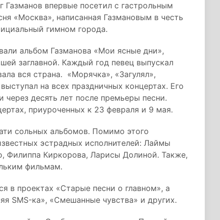
ег Газманов впервые посетил с гастрольным
сня «Москва», написанная Газмановым в честь
фициальный гимном города.
вали альбом Газманова «Мои ясные дни»,
вшей заглавной. Каждый год певец выпускал
ала вся страна. «Морячка», «Загулял»,
 выступал на всех праздничных концертах. Его
и через десять лет после премьеры песни.
ертах, приуроченных к 23 февраля и 9 мая.
цати сольных альбомов. Помимо этого
известных эстрадных исполнителей: Лаймы
о, Филиппа Киркорова, Ларисы Долиной. Также,
ольким фильмам.
я в проектах «Старые песни о главном», а
няя SMS-ка», «Смешанные чувства» и других.