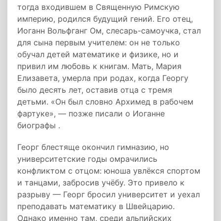
тогда входившем в Священную Римскую
империю, родился будущий гений. Его отец,
Иоганн Вольфганг Ом, слесарь-самоучка, стал
для сына первым учителем: он не только
обучал детей математике и физике, но и
привил им любовь к книгам. Мать, Мария
Елизавета, умерла при родах, когда Георгу
было десять лет, оставив отца с тремя
детьми. «Он был словно Архимед в рабочем
фартуке», — позже писали о Иоганне
биографы .
Георг блестяще окончил гимназию, но
университетские годы омрачились
конфликтом с отцом: юноша увлёкся спортом
и танцами, забросив учёбу. Это привело к
разрыву — Георг бросил университет и уехал
преподавать математику в Швейцарию.
Однако именно там, среди альпийских