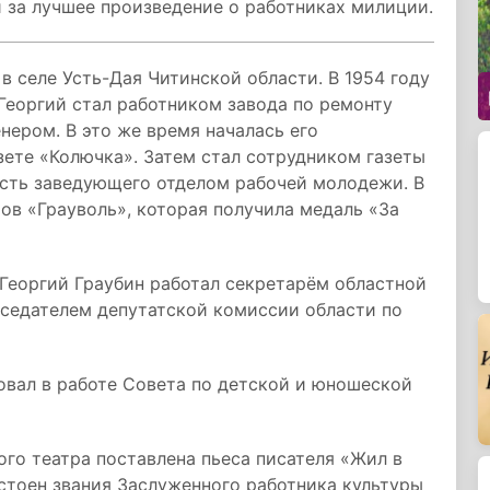
 за лучшее произведение о работниках милиции.
 в селе Усть-Дая Читинской области. В 1954 году
Георгий стал работником завода по ремонту
нером. В это же время началась его
зете «Колючка». Затем стал сотрудником газеты
сть заведующего отделом рабочей молодежи. В
ов «Грауволь», которая получила медаль «За
Георгий Граубин работал секретарём областной
дседателем депутатской комиссии области по
вал в работе Совета по детской и юношеской
го театра поставлена пьеса писателя «Жил в
остоен звания Заслуженного работника культуры