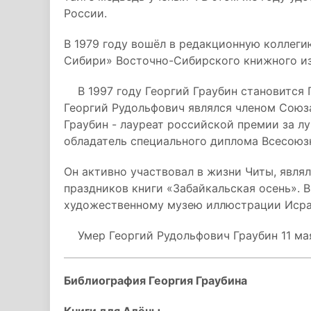
России.
В 1979 году вошёл в редакционную коллег
Сибири» Восточно-Сибирского книжного и
В 1997 году Георгий Граубин становится 
Георгий Рудольфович являлся членом Союза
Граубин - лауреат российской премии за л
обладатель специального диплома Всесоюзн
Он активно участвовал в жизни Читы, явля
праздников книги «Забайкальская осень». 
художественному музею иллюстрации Исраэ
Умер Георгий Рудольфович Граубин 11 мая 
Библиография Георгия Граубина