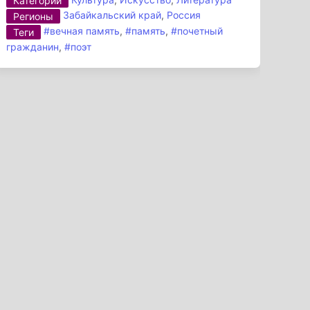
Категории
Забайкальский край
,
Россия
Регионы
#вечная память
,
#память
,
#почетный
Теги
гражданин
,
#поэт