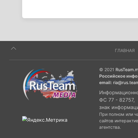
ГЛАВНАЯ
© 2021
RusTeam.m
Российское инфо
email:
ria@rus.tea
Информационное
ФС 77 - 82757,
знак информац
При полном или ч
сайтов интеракти
агентства.