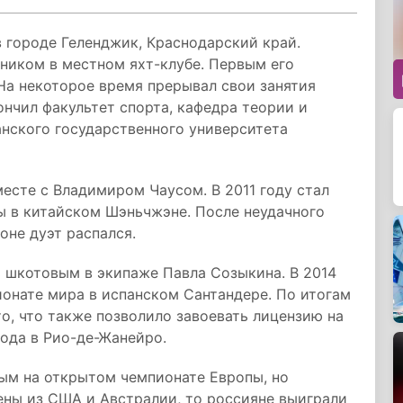
в городе
Геленджик, Краснодарский край.
ником в местном яхт-клубе. Первым его
На некоторое время прерывал свои занятия
ончил факультет спорта, кафедра теории и
анского государственного университета
месте с Владимиром Чаусом. В 2011 году стал
 в китайском Шэньчжэне. После неудачного
оне дуэт распался.
ь шкотовым в экипаже Павла Созыкина. В 2014
онате мира в испанском Сантандере. По итогам
о, что также позволило завоевать лицензию на
года в Рио-де-Жанейро.
тым на открытом чемпионате Европы, но
ны из США и Австралии, то россияне выиграли