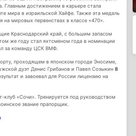
а. Главным достижением в карьере стала
ате мира в израильской Хайфе. Также эта медаль
ая на мировых первенствах в классе «470».
ющие Краснодарский край, с большим запасом
этом же году стал яхтсменом года в номинации
ал за команду ЦСК ВМФ.
порту, проходящем в японском городе Эносиме,
Мужской дуэт Денис Грибанов и Павел Созыкин
8
зультат и завоевал для России лицензию на
т-клуб «Сочи». Тренируется под руководством
воинское звание прапорщик.
а