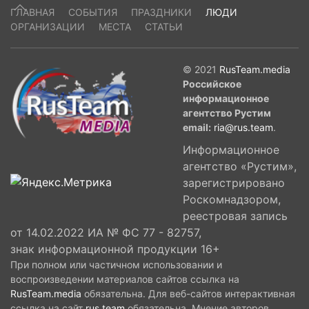
ГЛАВНАЯ
СОБЫТИЯ
ПРАЗДНИКИ
ЛЮДИ
ОРГАНИЗАЦИИ
МЕСТА
СТАТЬИ
© 2021
RusTeam.media
Российское
информационное
агентство Рустим
email:
ria@rus.team
.
Информационное
агентство «Рустим»,
зарегистрировано
Роскомнадзором,
реестровая запись
от 14.02.2022 ИА № ФС 77 - 82757,
знак информационной продукции 16+
При полном или частичном использовании и
воспроизведении материалов сайтов ссылка на
RusTeam.media
обязательна. Для веб-сайтов интерактивная
ссылка на сайт
rus.team
обязательна. Мнение авторов