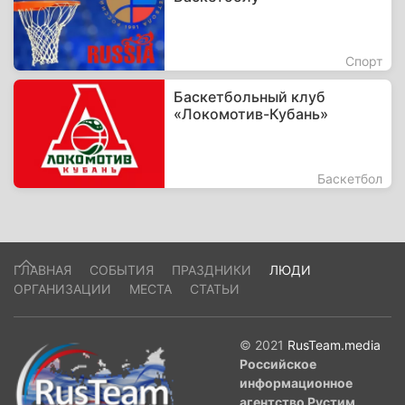
Спорт
Баскетбольный клуб
«Локомотив-Кубань»
Баскетбол
ГЛАВНАЯ
СОБЫТИЯ
ПРАЗДНИКИ
ЛЮДИ
ОРГАНИЗАЦИИ
МЕСТА
СТАТЬИ
© 2021
RusTeam.media
Российское
информационное
агентство Рустим