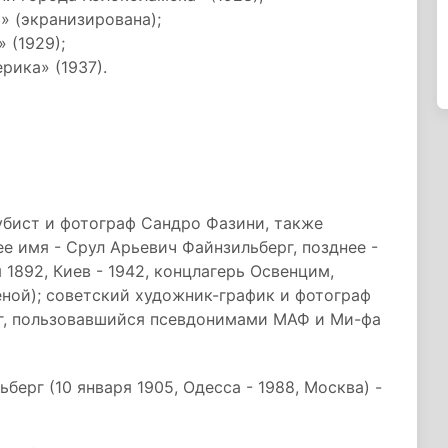
» (экранизирована);
 (1929);
рика» (1937).
убист и фотограф Сандро Фазини, также
е имя - Срул Арьевич Файнзильберг, позднее -
1892, Киев - 1942, концлагерь Освенцим,
ной); советский художник-график и фотограф
г, пользовавшийся псевдонимами МАФ и Ми-фа
ерг (10 января 1905, Одесса - 1988, Москва) -