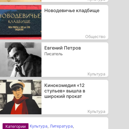
Новодевичье кладбище
Общество
Евгений Петров
Писатель
Культура
Кинокомедия «12
стульев» вышла в
широкий прокат
Культура
Культура
,
Литература
,
Категории