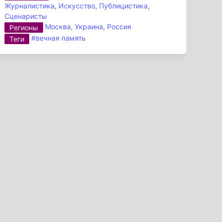
Журналистика
,
Искусство
,
Публицистика
,
Сценаристы
Москва
,
Украина
,
Россия
Регионы
#вечная память
Теги