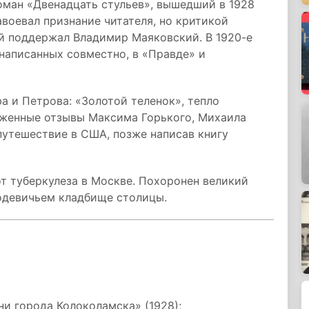
ман «Двенадцать стульев», вышедший в 1928
авоевал признание читателя, но критикой
ей поддержал Владимир Маяковский. В 1920-е
 написанных совместно, в «Правде» и
а и Петрова: «Золотой теленок», тепло
рженные отзывы Максима Горького, Михаила
путешествие в США, позже написав книгу
т туберкулеза в Москве. Похоронен великий
одевичьем кладбище столицы.
и города Колоколамска» (1928);