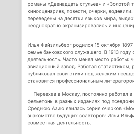
романы «Двенадцать стульев» и «Золотой т
киносценариев, повести, очерки, водевили
переведены на десятки языков мира, выде
неоднократно экранизировались и инсцени
Илья Файзильберг родился 15 октября 1897 
семье банковского служащего. В 1913 году
деятельность. Часто менял место работы: 
авиационный завод. Работал статистиком,
публиковал свои стихи под женским псевдо
становится профессиональным литераторо
Переехав в Москву, постоянно работал в г
фельетоны в разных изданиях под псевдон
Среднюю Азию явилась серия очерков «Моск
знакомство будущих соавторов: Ильи Ильфа
совместная деятельность.