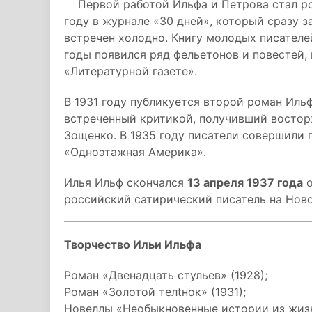
Первой работой Ильфа и Петрова стал ро
году в журнале «30 дней», который сразу з
встречен холодно. Книгу молодых писател
годы появился ряд фельетонов и повестей,
«Литературной газете».
В 1931 году публикуется второй роман Ильф
встреченный критикой, получивший восто
Зощенко. В 1935 году писатели совершили 
«Одноэтажная Америка».
Илья Ильф скончался
13 апреля 1937 года
о
российский сатирический писатель на Нов
Творчество Ильи Ильфа
Роман «Двенадцать стульев» (1928);
Роман «Золотой телtнок» (1931);
Новеллы «Необыкновенные истории из жизн