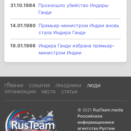
31.10.1984
Произошло убийство Индиры
Ганди
14.01.1980
Премьер-министром Индии вновь
стала Индира Ганди
19.01.1966
Индира Ганди избрана премьер-
министром Индии
ГЛАВНАЯ
СОБЫТИЯ
ПРАЗДНИКИ
ЛЮДИ
ОРГАНИЗАЦИИ
МЕСТА
СТАТЬИ
© 2021
RusTeam.media
Российское
информационное
агентство Рустим