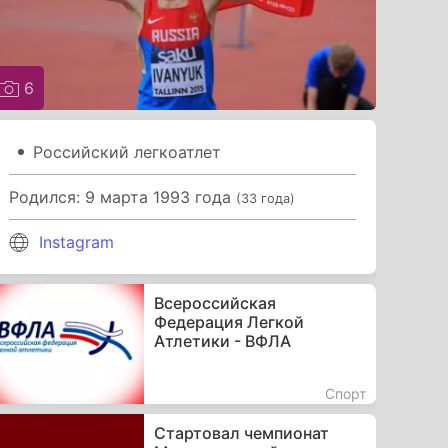
6
Российский легкоатлет
Родился: 9 марта 1993 года
(33 года)
Instagram
Все­рос­сийс­кая
Федерация Легкой
Атлетики - ВФЛА
Спорт
Стартовал чемпионат