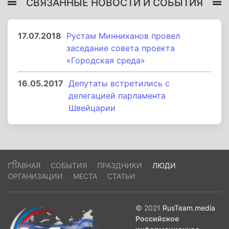
СВЯЗАННЫЕ НОВОСТИ И СОБЫТИЯ
17.07.2018
Рустам Минниханов провел
заседание совета проекта
«Городская среда»
16.05.2017
Депутаты встретились с
делегацией парламента
Швейцарии
ГЛАВНАЯ
СОБЫТИЯ
ПРАЗДНИКИ
ЛЮДИ
ОРГАНИЗАЦИИ
МЕСТА
СТАТЬИ
© 2021
RusTeam.media
Российское