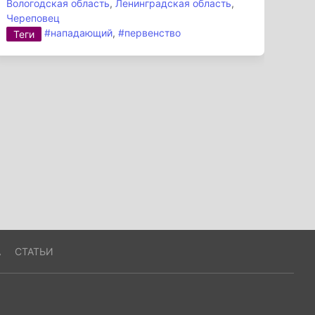
Вологодская область
,
Ленинградская область
,
Череповец
#нападающий
,
#первенство
Теги
А
СТАТЬИ