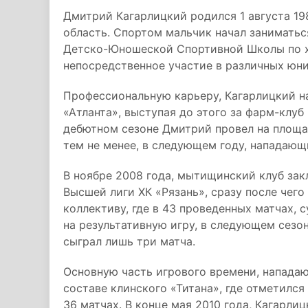
Дмитрий Кагарлицкий родился 1 августа 19
область. Спортом мальчик начал заниматьс
Детско-Юношеской Спортивной Школы по х
непосредственное участие в различных юни
Профессиональную карьеру, Кагарлицкий на
«Атланта», выступая до этого за фарм-клу
дебютном сезоне Дмитрий провел на площад
тем не менее, в следующем году, нападающ
В ноябре 2008 года, мытищинский клуб зак
Высшей лиги ХК «Рязань», сразу после чег
коллективу, где в 43 проведенных матчах, 
на результативную игру, в следующем сезо
сыграл лишь три матча.
Основную часть игрового времени, напада
составе клинского «Титана», где отметился
36 матчах. В конце мая 2010 года, Кагарли