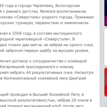
89 года в городе Череповец, Вологодская
я с раннего детства. Являлся воспитанником
оккею «Северсталь» родного города. Принимал
орских турнирах, первенствах и чемпионатах.
чал в 2006 году, в составе мытищинского
б родной череповецкой «Северстали». В
ке только два матча, не набрав ни одного очка,
ий забросил первую шайбу на высшем уровне.
лючил договор о сотрудничестве с командой
о Кагарлицкий присоединился к новому
сумел набрать 44 результативных очка. Несмотря
не Континентальной хоккейной лиги Дмитрий
ющий проводил в Высшей Хоккейной Лиге, в
 высокой результативностью, набрав 29 очков в
цкий покинул мытищинский клуб, после чего