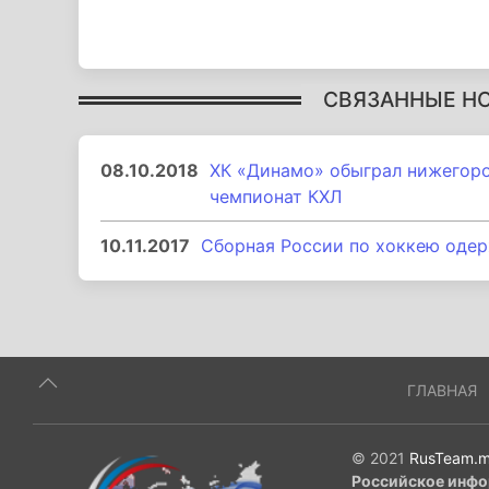
СВЯЗАННЫЕ Н
08.10.2018
ХК «Динамо» обыграл нижегоро
чемпионат КХЛ
10.11.2017
Сборная России по хоккею одер
ГЛАВНАЯ
© 2021
RusTeam.m
Российское инфо