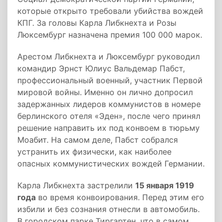
которые открыто требовали убийства вождей
КПГ. За головы Карла Либкнехта и Розы
Люксембург назначена премия 100 000 марок.
Арестом Либкнехта и Люксембург руководил
командир Эрнст Юлиус Вальдемар Пабст,
профессиональный военный, участник Первой
мировой войны. Именно он лично допросил
задержанных лидеров коммунистов в номере
берлинского отеля «Эден», после чего принял
решение направить их под конвоем в тюрьму
Моабит. На самом деле, Пабст собрался
устранить их физически, как наиболее
опасных коммунистических вождей Германии.
Карла Либкнехта застрелили
15 января 1919
года
во время конвоирования. Перед этим его
избили и без сознания отнесли в автомобиль.
В городском парке Тиргартен, что в самом