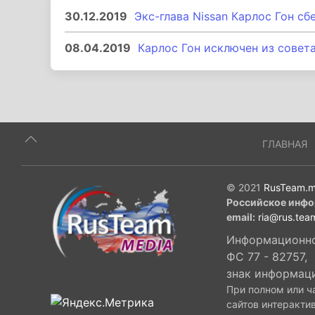
30.12.2019
Экс-глава Nissan Карлос Гон сб
08.04.2019
Карлос Гон исключен из совет
ГЛАВНАЯ
© 2021
RusTeam.m
Российское инфо
email:
ria@rus.tea
Информационное
ФС 77 - 82757,
знак информац
При полном или ч
сайтов интеракти