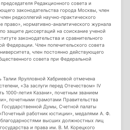
 председателя Редакционного совета и
ющего законодательства города Москвы, член
 член редколлегий научно-практического
е право», нормативно-аналитического журнала
 по защите диссертаций на соискание ученой
титуте законодательства и сравнительного
ой Федерации. Член попечительского совета
университета, член постоянно действующего
Общественного совета при Федеральной
ь Талии Ярулловной Хабриевой отмечена
 степени, «За заслуги перед Отечеством» IV
ть 1000-летия Казани», почетным званием
и», почетными грамотами Правительства
 Государственной Думы, Счетной палаты
«Почетный работник юстиции», медалями А. Ф.
, благодарностями высших должностных лиц
осударства и права им. В. М. Корецкого