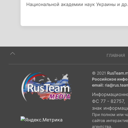
Национальной академии наук Украины и др
ГЛАВНАЯ
© 2021
RusTeam.m
Российское инфо
email:
ria@rus.tea
Информационное
ФС 77 - 82757,
знак информац
При полном или ч
сайтов интеракти
агентства.