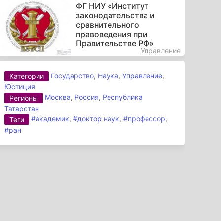
ФГ НИУ «Институт
законодательства и
сравнительного
правоведения при
Правительстве РФ»
Управление
Государство
,
Наука
,
Управление
,
Категории
Юстиция
Москва
,
Россия
,
Республика
Регионы
Татарстан
#академик
,
#доктор наук
,
#профессор
,
Теги
#ран