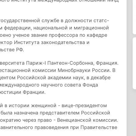
 государственной службе в должности статс-
ам федерации, национальной и миграционной
воено ученое звание профессора по кафедре
ектор Института законодательства и
ьстве РФ.
верситета Париж-I Пантеон-Сорбонна, Франция.
тестационной комиссии Минобрнауки России. В
ентом Российской академии наук, в декабре
 международного научного совета Фонда
 юстиции Франции.
й в истории женщиной - вице-президентом
 была назначена представителем Российской
ократию через право - Венецианской комиссии.
равнительного правоведения при Правительстве