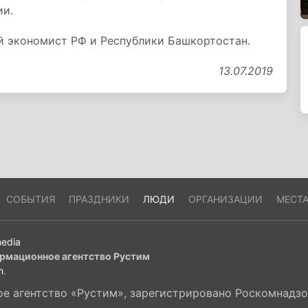
ии.
й экономист РФ и Республики Башкортостан.
13.07.2019
СОБЫТИЯ
ПРАЗДНИКИ
ЛЮДИ
ОРГАНИЗАЦИИ
МЕСТ
edia
рмационное агентство Рустим
m
.
 агентство «Рустим», зарегистрировано Роскомнадзор