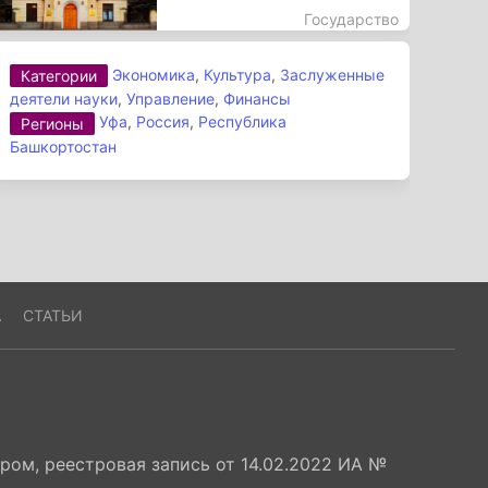
Государство
Экономика
,
Культура
,
Заслуженные
Категории
деятели науки
,
Управление
,
Финансы
Уфа
,
Россия
,
Республика
Регионы
Башкортостан
А
СТАТЬИ
ом, реестровая запись от 14.02.2022 ИА №