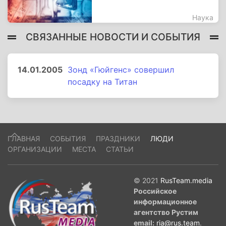
Наука
СВЯЗАННЫЕ НОВОСТИ И СОБЫТИЯ
14.01.2005
Зонд «Гюйгенс» совершил
посадку на Титан
ГЛАВНАЯ
СОБЫТИЯ
ПРАЗДНИКИ
ЛЮДИ
ОРГАНИЗАЦИИ
МЕСТА
СТАТЬИ
© 2021
RusTeam.media
Российское
информационное
агентство Рустим
email:
ria@rus.team
.