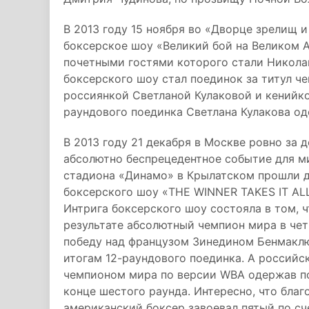
В 2013 году 15 ноября во «Дворце зрелищ 
боксерское шоу «Великий бой на Великом
почетными гостями которого стали Никола
боксерского шоу стал поединок за титул 
россиянкой Светланой Кулаковой и кенийко
раундового поединка Светлана Кулакова од
В 2013 году 21 декабря в Москве ровно за 
абсолютно беспрецедентное событие для м
стадиона «Динамо» в Крылатском прошли д
боксерского шоу «THE WINNER TAKES IT AL
Интрига боксерского шоу состояла в том, ч
результате абсолютный чемпион мира в че
победу над французом Зинедином Бенмаклю
итогам 12-раундового поединка. А россий
чемпионом мира по версии WBA одержав п
конце шестого раунда. Интересно, что бла
американский боксер завоевал пятый по сче