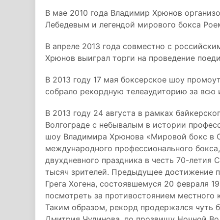
В мае 2010 года Владимир Хрюнов организ
Лебедевым и легендой мирового бокса Ро
В апреле 2013 года совместно с российск
Хрюнов выиграл торги на проведение поеди
В 2013 году 17 мая боксерское шоу промоу
собрало рекордную телеаудиторию за всю 
В 2013 году 24 августа в рамках байкерско
Волгограде с небывалым в истории профес
шоу Владимира Хрюнова «Мировой бокс в 
международного профессионального бокса,
двухдневного праздника в честь 70-летия 
тысяч зрителей. Предыдущее достижение п
Грега Хогена, состоявшемуся 20 февраля 19
посмотреть за противостоянием местного к
Таким образом, рекорд продержался чуть б
Дмитрия Чудинова, по прозвищу Ночной Вол