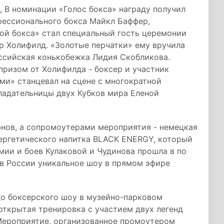
, В номинации «Голос бокса» награду получил
фессионального бокса Майкл Баффер,
ой бокса» стал специальный гость церемонии
р Холифилд. «Золотые перчатки» ему вручила
оссийская конькобежка Лидия Скобликова.
ризом от Холифилда - боксер и участник
ми» станцевал на сцене с многократной
ладательницы двух Кубков мира Еленой
нов, а сопромоутерами мероприятия - немецкая
энергетического напитка BLACK ENERGY, который
мии и боев Кулаковой и Чудинова прошла в по
, в России уникальное шоу в прямом эфире
 до боксерского шоу в музейно-парковом
открытая тренировка с участием двух легенд
 Мероприятие, организованное промоутером