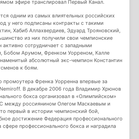
рямом эфире транслировал Первый Канал.
тся одним из самых влиятельных российских
год у него подписаны контракты с такими
тин, Хабиб Аллахвердиев, Эдуард Трояновский,
ьшинство из них получили свои чемпионские
н активно сотрудничает с западными
м, Бобом Арумом, Френком Уорреном, Калле
знаменитый абсолютный экс-чемпион Константин
тсменов к боям.
о промоутера Френка Уорренна впервые за
emiroff. В декабре 2006 года Владимир Хрюнов
нального бокса организовал в «Олимпийском»
BC между россиянином Олегом Маскаевым и
то первый в истории чемпионский бой,
обное достижение Федерация профессионального
в сфере профессионального бокса и наградила