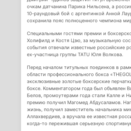
очкам датчанина Парика Нильсена, а росси
10-раундовый бой с аргентинкой Анной Лау
сохранила пояс полноценного чемпиона ми
Специальными гостями премии и боксерско
Холифилд и Костя Цзю, за музыкальную со
события отвечали известные российские р
ex-участница группы TATU Юля Волкова.
Перед началом титульных поединков в рамк
области профессионального бокса «THEGOL
эксклюзивные золотые боксерские перчатк
боксе. Комментатором года был объявлен В
Белов, промоутерами года стали Калле и Н
премию получил Магомед Абдусаламов. Наг
жизнь, получил заместитель начальника ми
Аллахвердиев, а вручала ее известная рос
когда-то пережившая серьезную спортивну