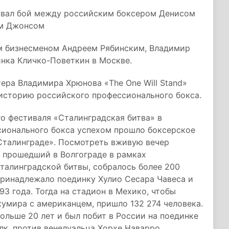
овал бой между российским боксером Денисом
ем Джонсом
им бизнесменом Андреем Рябинским, Владимир
нка Кличко-Поветкин в Москве.
тера Владимира Хрюнова «The One Will Stand»
историю российского профессионального бокса.
го фестиваля «Сталинградская битва» в
сионального бокса успехом прошло боксерское
Сталинграде». Посмотреть вживую вечер
 прошедший в Волгограде в рамках
Сталинградской битвы, собралось более 200
ринадлежало поединку Хулио Сесара Чавеса и
93 года. Тогда на стадион в Мехико, чтобы
умира с американцем, пришло 132 274 человека.
ольше 20 лет и был побит в России на поединке
к, против венелуэльца Хорхе Наварро.