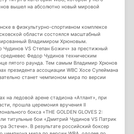
инов вышел на абсолютно новый мировой
инске в физкультурно-спортивном комплексе
сковской области состоялся масштабный
циированный Владимиром Хрюновым.
р Чудинов VS Степан Божич» за престижный
й средневес Федор Чудинов техническим
онце пятого раунда. Тем самым Владимир Хрюнов
нах президента ассоциации WBC Хосе Сулеймана
зательно станет чемпионом мира по версии
х на ледовой арене стадиона «Атлант», при
сти, прошла церемония вручения II
ионального бокса «THE GOLDEN GLOVES 2:
ли титульные бои «Дмитрий Чудинов VS Патрик
ура Эстече». В результате российский боксер
о чемпиона мира по версии WBA, одолев по