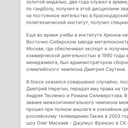
золотой медалью, два года служил в армии
по гандболу, получил в этой дисциплине зв
на постоянное жительство в Краснодарски
политехнический институт, получил специа
Еще во время учебы в институте Хрюнов на
Восточно-Сибирском заводе металлоконстр
Москве, где обеспечивал экспорт и получе
коммерческой деятельностью в 1990 годы в
менеджмента, был администратором сборно
олимпийского чемпиона Дмитрия Саутина.
В боксе оказался совершенно случайно, посл
Дмитрий Неретин, передал ему права на тр
Андрея Тесленко и Романа Селиверстова. В
звание межконтинентального чемпиона меж
прошел при полном аншлаге в хоккейном дв
российскому телевидению.Также в 2003 го
шоу Олег Маскаев - Джулиус Фрэнсис в СК