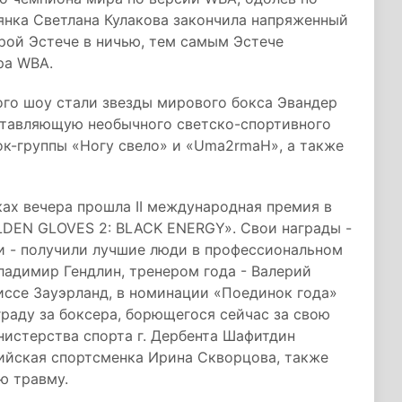
янка Светлана Кулакова закончила напряженный
рой Эстече в ничью, тем самым Эстече
ра WBA.
го шоу стали звезды мирового бокса Эвандер
ставляющую необычного светско-спортивного
ок-группы «Ногу свело» и «Uma2rmaH», а также
ах вечера прошла II международная премия в
DEN GLOVES 2: BLACK ENERGY». Свои награды -
и - получили лучшие люди в профессиональном
ладимир Гендлин, тренером года - Валерий
иссе Зауэрланд, в номинации «Поединок года»
раду за боксера, борющегося сейчас за свою
нистерства спорта г. Дербента Шафитдин
сийская спортсменка Ирина Скворцова, также
ю травму.