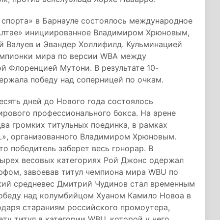
и спорта» в Барнауле состоялось международное
 Алтае» инициированное Владимиром Хрюновым,
й Валуев и Эвандер Холлифилд. Кульминацией
чемпионки мира по версии WBA между
й Флоренцией Мутони. В результате 10-
ержала победу над соперницей по очкам.
десять дней до Нового года состоялось
ирового профессионального бокса. На арене
ва громких титульных поединка, в рамках
L», организованного Владимиром Хрюновым.
то победитель заберет весь гонорар. В
тырех весовых категориях Рой Джонс одержал
фом, завоевав титул чемпиона мира WBU по
ский средневес Дмитрий Чудинов стал временным
обеду над колумбийцом Хуаном Камило Новоа в
годаря стараниям российского промоутера,
ту титул в категории WBU, которой у него