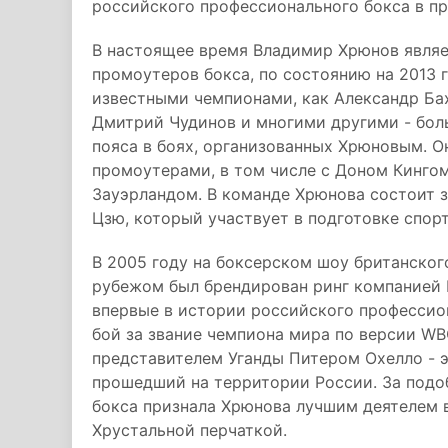
российского профессионального бокса в п
В настоящее время Владимир Хрюнов являе
промоутеров бокса, по состоянию на 2013 
известными чемпионами, как Александр Бах
Дмитрий Чудинов и многими другими - бол
пояса в боях, организованных Хрюновым. О
промоутерами, в том числе с Доном Кинго
Зауэрландом. В команде Хрюнова состоит 
Цзю, который участвует в подготовке спор
В 2005 году на боксерском шоу британског
рубежом был брендирован ринг компанией N
впервые в истории российского профессио
бой за звание чемпиона мира по версии W
представителем Уганды Питером Охелло - э
прошедший на территории России. За под
бокса признала Хрюнова лучшим деятелем 
Хрустальной перчаткой.