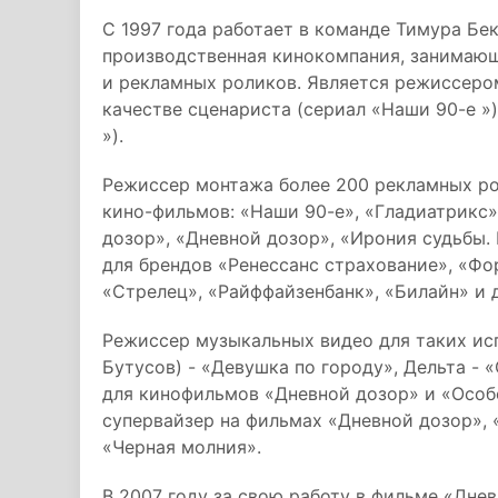
С 1997 года работает в команде Тимура Бе
производственная кинокомпания, занимаю
и рекламных роликов. Является режиссеро
качестве сценариста (сериал «Наши 90-е »
»).
Режиссер монтажа более 200 рекламных ро
кино-фильмов: «Наши 90-е», «Гладиатрикс»
дозор», «Дневной дозор», «Ирония судьбы
для брендов «Ренессанс страхование», «Фор
«Стрелец», «Райффайзенбанк», «Билайн» и 
Режиссер музыкальных видео для таких ис
Бутусов) - «Девушка по городу», Дельта - 
для кинофильмов «Дневной дозор» и «Особ
супервайзер на фильмах «Дневной дозор», 
«Черная молния».
В 2007 году за свою работу в фильме «Дне