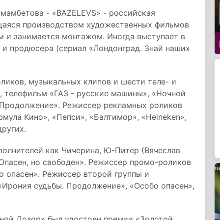
кмамбетова - «BAZELEVS» - российская
щаяся
производством художественных фильмов
м и занимается монтажом. Иногда выступает в
) и продюсера (сериал «Лондонград. Знай наших
ликов, музыкальных клипов и шести теле- и
, телефильм «ГАЗ - русские машины», «Ночной
. Продолжение». Режиссер рекламных роликов
мула Кино», «Пепси», «Балтимор», «Heineken»,
других.
полнителей как Чичерина, Ю-Питер (Вячеслав
«Опасен, но свободен». Режиссер промо-роликов
о опасен». Режиссер второй группы и
«Ирония судьбы. Продолжение», «Особо опасен»,
вной Дозор» был удостоен премии «Золотой