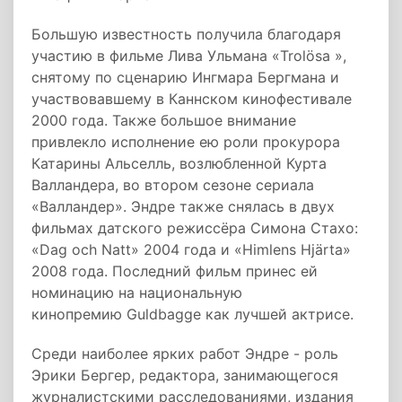
Большую известность получила благодаря
участию в фильме Лива Ульмана «Trolösa »,
снятому по сценарию Ингмара Бергмана и
участвовавшему в Каннском кинофестивале
2000 года. Также большое внимание
привлекло исполнение ею роли прокурора
Катарины Альселль, возлюбленной Курта
Валландера, во втором сезоне сериала
«Валландер». Эндре также снялась в двух
фильмах датского режиссёра Симона Стахо:
«Dag och Natt» 2004 года и «Himlens Hjärta»
2008 года. Последний фильм принес ей
номинацию на национальную
кинопремию Guldbagge как лучшей актрисе.
Среди наиболее ярких работ Эндре - роль
Эрики Бергер, редактора, занимающегося
журналистскими расследованиями, издания