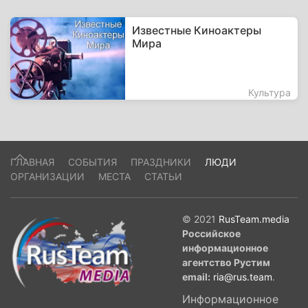
Известные Киноактеры
Мира
Культура
ГЛАВНАЯ
СОБЫТИЯ
ПРАЗДНИКИ
ЛЮДИ
ОРГАНИЗАЦИИ
МЕСТА
СТАТЬИ
© 2021
RusTeam.media
Российское
информационное
агентство Рустим
email:
ria@rus.team
.
Информационное