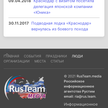
09.04.2018
Краснодар с визитом посетила
делегация японской компании
«Юника»
30.11.2017
Подводная лодка «Краснодар»
вернулась из боевого похода
ГЛАВНАЯ
СОБЫТИЯ
ПРАЗДНИКИ
ЛЮДИ
ОРГАНИЗАЦИИ
МЕСТА
СТАТЬИ
© 2021
RusTeam.media
Российское
информационное
агентство Рустим
email:
ria@rus.team
.
Информационное