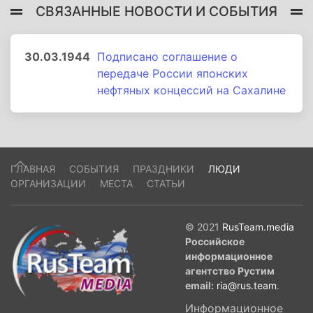
СВЯЗАННЫЕ НОВОСТИ И СОБЫТИЯ
30.03.1944
Подписано соглашение о
передаче России японских
нефтяных концессий на Сахалине
ГЛАВНАЯ
СОБЫТИЯ
ПРАЗДНИКИ
ЛЮДИ
ОРГАНИЗАЦИИ
МЕСТА
СТАТЬИ
© 2021
RusTeam.media
Российское
информационное
агентство Рустим
email:
ria@rus.team
.
Информационное