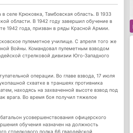
в селе Крюковка, Тамбовская область. В 1933
кой области. В 1942 году завершил обучение в
те 1942 года, призван в ряды Красной Армии.
сковское пулеметное училище. С апреля того же
енной Войны. Командовал пулеметным взводом
ардейской стрелковой дивизии Юго-Западного
упательной операции. Во главе взвода, 17 июля
рукопашной схватке в траншеях противника
атем, находясь на захваченной высоте взвод под
к врага. Во время боя получил тяжелое
в батальон усовершенствования офицерского
вершения обучения назначен на должность
го стрелкового полка 66 гвардейской