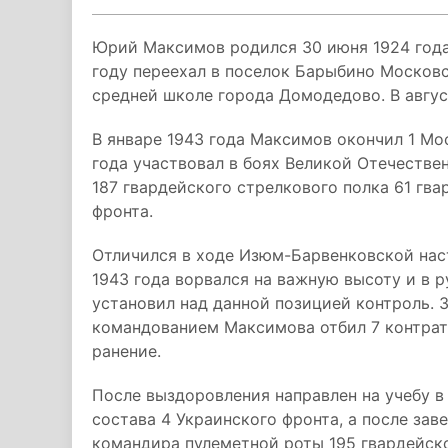
Юрий Максимов родился 30 июня 1924 года 
году переехал в поселок Барыбино Московс
средней школе города Домодедово. В авгус
В январе 1943 года Максимов окончил 1 Мо
года участвовал в боях Великой Отечеств
187 гвардейского стрелкового полка 61 гв
фронта.
Отличился в ходе Изюм-Барвенковской наст
1943 года ворвался на важную высоту и в 
установил над данной позицией контроль. З
командованием Максимова отбил 7 контрата
ранение.
После выздоровления направлен на учебу 
состава 4 Украинского фронта, а после за
командира пулеметной роты 195 гвардейско