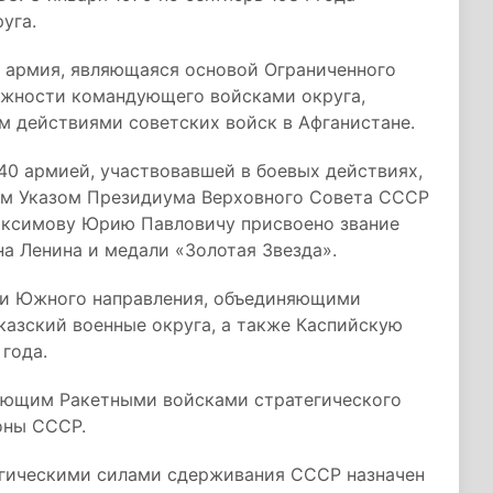
уга.
0 армия, являющаяся основой Ограниченного
олжности командующего войсками округа,
м действиями советских войск в Афганистане.
40 армией, участвовавшей в боевых действиях,
зм Указом Президиума Верховного Совета СССР
Максимову Юрию Павловичу присвоено звание
а Ленина и медали «Золотая Звезда».
ми Южного направления, объединяющими
казский военные округа, а также Каспийскую
года.
дующим Ракетными войсками стратегического
оны СССР.
гическими силами сдерживания СССР назначен