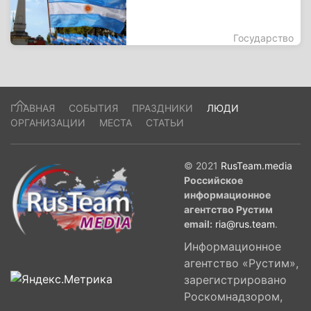
Государство
ГЛАВНАЯ
СОБЫТИЯ
ПРАЗДНИКИ
ЛЮДИ
ОРГАНИЗАЦИИ
МЕСТА
СТАТЬИ
© 2021
RusTeam.media
Российское
информационное
агентство Рустим
email:
ria@rus.team
.
Информационное
агентство «Рустим»,
зарегистрировано
Роскомнадзором,