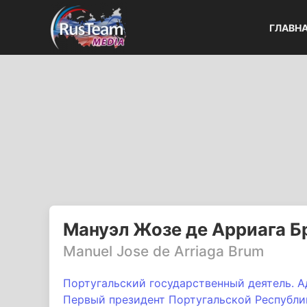
ГЛАВН
Мануэл Жозе де Арриага Б
Manuel Josе de Arriaga Brum
Португальский государственный деятель. А
Первый президент Португальской Республики 