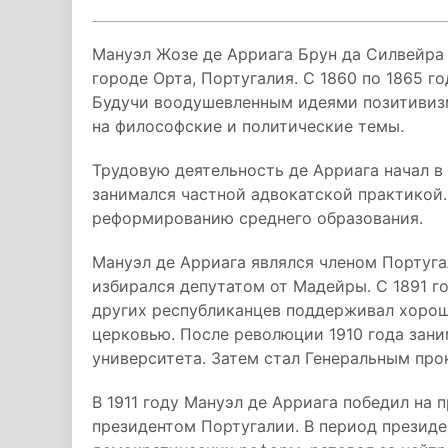
Мануэл Жозе де Арриага Брун да Силвейра 
городе Орта, Португалия. С 1860 по 1865 г
Будучи воодушевленным идеями позитивизм
на философские и политические темы.
Трудовую деятельность де Арриага начал в 
занимался частной адвокатской практикой.
реформированию среднего образования.
Мануэл де Арриага являлся членом Португ
избирался депутатом от Мадейры. С 1891 го
других республиканцев поддерживал хоро
церковью. После революции 1910 года зан
университета. Затем стал Генеральным про
В 1911 году Мануэл де Арриага победил на 
президентом Португалии. В период президе