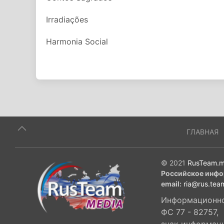
Irradiações
Harmonia Social
ГЛАВНАЯ
© 2021
RusTeam.m
Российское инфо
email:
ria@rus.tea
Информационное
ФС 77 - 82757,