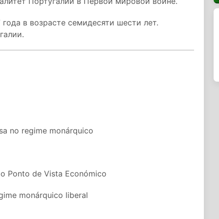
алитет Португалии в Первой мировой войне.
 года в возрасте семидесяти шести лет.
галии.
esa no regime monárquico
do Ponto de Vista Económico
gime monárquico liberal